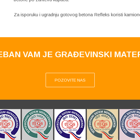
Za isporuku i ugradnju gotovog betona Refleks koristi kamio
BAN VAM JE GRAĐEVINSKI MATE
POZOVITE NAS