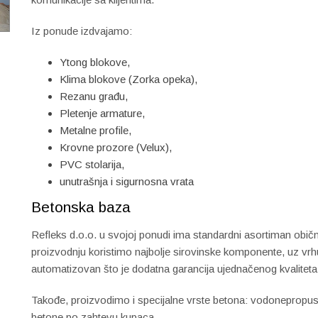
Iz ponude izdvajamo:
Ytong blokove,
Klima blokove (Zorka opeka),
Rezanu građu,
Pletenje armature,
Metalne profile,
Krovne prozore (Velux),
PVC stolarija,
unutrašnja i sigurnosna vrata
Betonska baza
Refleks d.o.o. u svojoj ponudi ima standardni asortiman ob
proizvodnju koristimo najbolje sirovinske komponente, uz vrh
automatizovan što je dodatna garancija ujednačenog kvaliteta
Takođe, proizvodimo i specijalne vrste betona: vodonepropus
betone po zahtevu kupaca.