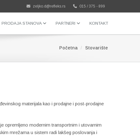
zeljko.d@refleks.rs
015 / 375 - 899
PRODAJA STANOVA
PARTNERI
KONTAKT
Početna
Stovarište
đevinskog materijala kao i prodajne i post-prodajne
 je opremljeno modernim transportnim i utovarnim
kim mrežama u sistem radi lakšeg poslovanja i