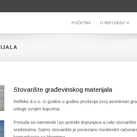
POČETNA
O REFLEKSU
IJALA
Stovarište građevinskog materijala
Refleks d.o.o. iz godine u godinu proširuje svoj asortiman gra
usluge svojim kupcima.
Ponuda se namenski i po potrebi dopunjava a celo stovarište
sredstvima. Samo stovarište je povezano modernim računars
komunikacije sa klijentima.