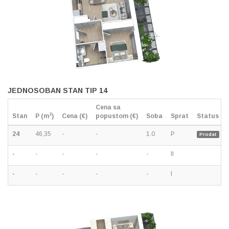
JEDNOSOBAN STAN TIP 14
Cena sa
2
Stan
P (m
)
Cena (€)
popustom (€)
Soba
Sprat
Status
24
46,35
-
-
1.0
P
Prodat
-
-
-
-
-
II
-
-
-
-
-
I