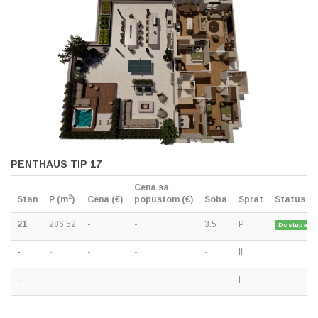
PENTHAUS TIP 17
Cena sa
2
Stan
P (m
)
Cena (€)
popustom (€)
Soba
Sprat
Status
21
286,52
-
-
3.5
P
Dostupan
-
-
-
-
-
II
-
-
-
-
-
I