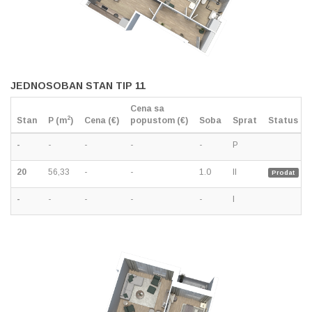
JEDNOSOBAN STAN TIP 11
Cena sa
2
Stan
P (m
)
Cena (€)
popustom (€)
Soba
Sprat
Status
-
-
-
-
-
P
20
56,33
-
-
1.0
II
Prodat
-
-
-
-
-
I