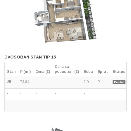
DVOSOBAN STAN TIP 15
Cena sa
2
Stan
P (m
)
Cena (€)
popustom (€)
Soba
Sprat
Status
25
73,84
-
-
2.0
P
Prodat
-
-
-
-
-
II
-
-
-
-
-
I