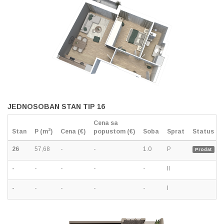
JEDNOSOBAN STAN TIP 16
Cena sa
2
Stan
P (m
)
Cena (€)
popustom (€)
Soba
Sprat
Status
26
57,68
-
-
1.0
P
Prodat
-
-
-
-
-
II
-
-
-
-
-
I