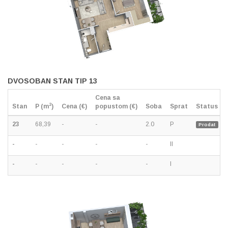
DVOSOBAN STAN TIP 13
Cena sa
2
Stan
P (m
)
Cena (€)
popustom (€)
Soba
Sprat
Status
23
68,39
-
-
2.0
P
Prodat
-
-
-
-
-
II
-
-
-
-
-
I