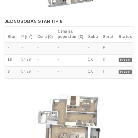
JEDNOSOBAN STAN TIP 8
Cena sa
2
Stan
P (m
)
Cena (€)
popustom (€)
Soba
Sprat
Status
-
-
-
-
-
P
18
54,29
-
-
1.0
II
Prodat
8
54,29
-
-
1.0
I
Prodat