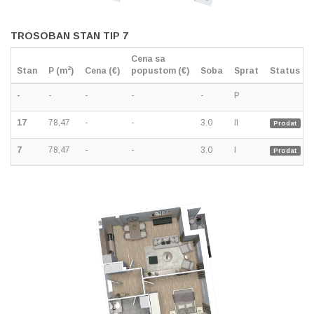
TROSOBAN STAN TIP 7
Cena sa
2
Stan
P (m
)
Cena (€)
popustom (€)
Soba
Sprat
Status
-
-
-
-
-
P
17
78,47
-
-
3.0
II
Prodat
7
78,47
-
-
3.0
I
Prodat