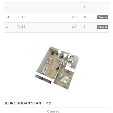
-
-
-
-
-
P
11
71,12
-
-
2.0
II
Prodat
1
71,12
-
-
2.0
I
Prodat
JEDNOSOBAN STAN TIP 2
Cena sa