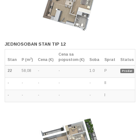
JEDNOSOBAN STAN TIP 12
Cena sa
2
Stan
P (m
)
Cena (€)
popustom (€)
Soba
Sprat
Status
22
58,08
-
-
1.0
P
Prodat
-
-
-
-
-
II
-
-
-
-
-
I