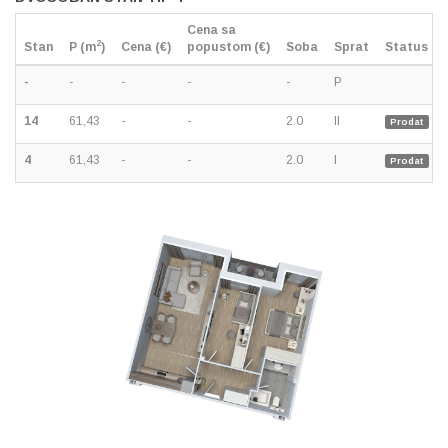
Cena sa
2
Stan
P (m
)
Cena (€)
popustom (€)
Soba
Sprat
Status
-
-
-
-
-
P
14
61,43
-
-
2.0
II
Prodat
4
61,43
-
-
2.0
I
Prodat