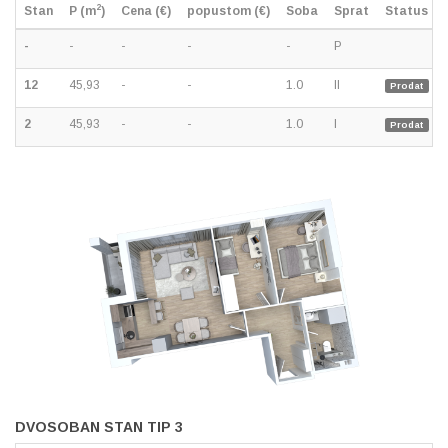
2
Stan
P (m
)
Cena (€)
popustom (€)
Soba
Sprat
Status
-
-
-
-
-
P
12
45,93
-
-
1.0
II
Prodat
2
45,93
-
-
1.0
I
Prodat
DVOSOBAN STAN TIP 3