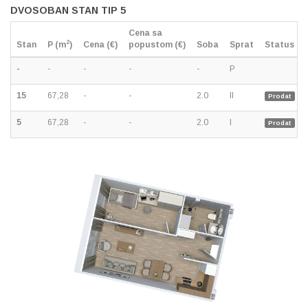
DVOSOBAN STAN TIP 5
Cena sa
2
Stan
P (m
)
Cena (€)
popustom (€)
Soba
Sprat
Status
-
-
-
-
-
P
15
67,28
-
-
2.0
II
Prodat
5
67,28
-
-
2.0
I
Prodat