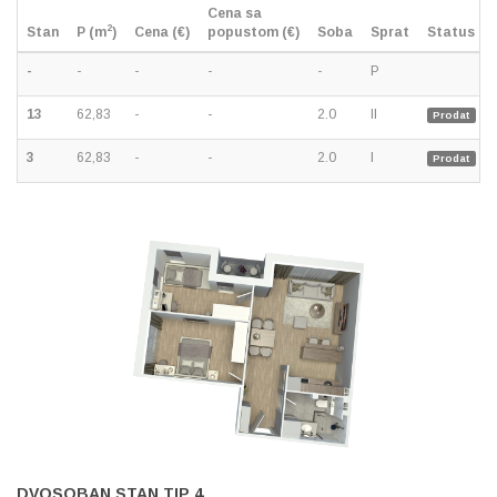
Cena sa
2
Stan
P (m
)
Cena (€)
popustom (€)
Soba
Sprat
Status
-
-
-
-
-
P
13
62,83
-
-
2.0
II
Prodat
3
62,83
-
-
2.0
I
Prodat
DVOSOBAN STAN TIP 4