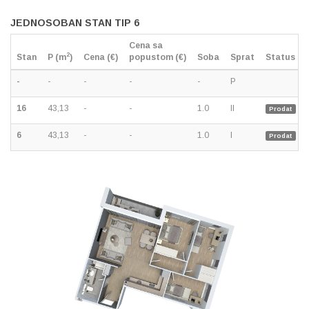
JEDNOSOBAN STAN TIP 6
Cena sa
2
Stan
P (m
)
Cena (€)
popustom (€)
Soba
Sprat
Status
-
-
-
-
-
P
16
43,13
-
-
1.0
II
Prodat
6
43,13
-
-
1.0
I
Prodat