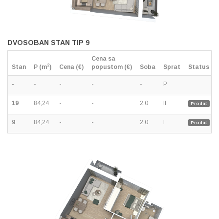
DVOSOBAN STAN TIP 9
Cena sa
2
Stan
P (m
)
Cena (€)
popustom (€)
Soba
Sprat
Status
-
-
-
-
-
P
19
84,24
-
-
2.0
II
Prodat
9
84,24
-
-
2.0
I
Prodat