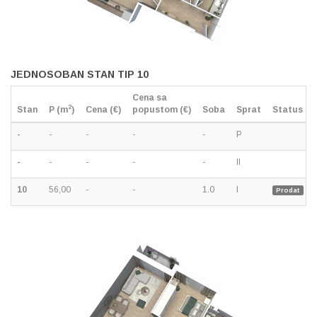
JEDNOSOBAN STAN TIP 10
Cena sa
2
Stan
P (m
)
Cena (€)
popustom (€)
Soba
Sprat
Status
-
-
-
-
-
P
-
-
-
-
-
II
10
56,00
-
-
1.0
I
Prodat